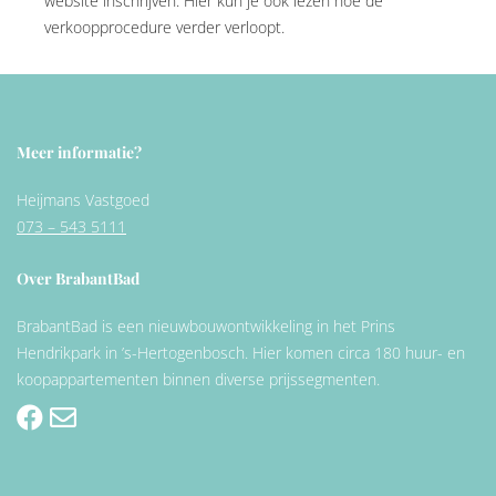
website inschrijven. Hier kun je ook lezen hoe de
verkoopprocedure verder verloopt.
Meer informatie?
Heijmans Vastgoed
073 – 543 5111
Over BrabantBad
BrabantBad is een nieuwbouwontwikkeling in het Prins
Hendrikpark in ’s-Hertogenbosch. Hier komen circa 180 huur- en
koopappartementen binnen diverse prijssegmenten.