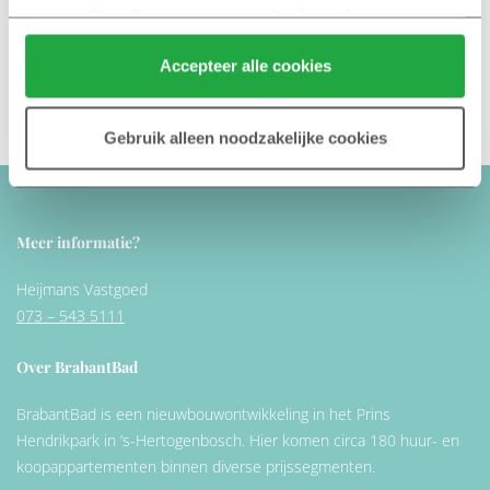
verzameld op basis van jouw gebruik van hun services.
Klik hier 
voor meer informatie over ons cookiebeleid.
Accepteer alle cookies
Aanmelden Nieuwsbrief →
Gebruik alleen noodzakelijke cookies
Meer informatie?
Heijmans Vastgoed
073 – 543 5111
Over BrabantBad
BrabantBad is een nieuwbouwontwikkeling in het Prins
Hendrikpark in ’s-Hertogenbosch. Hier komen circa 180 huur- en
koopappartementen binnen diverse prijssegmenten.