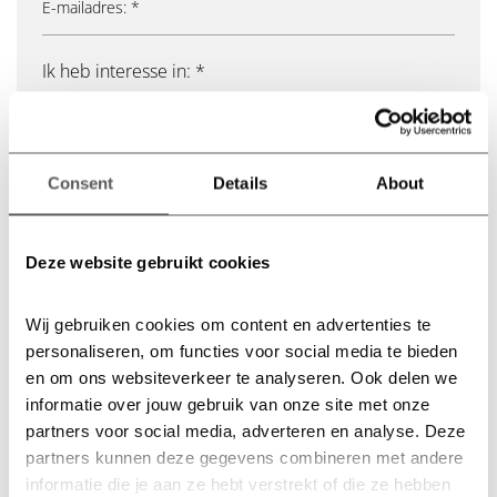
Ik heb interesse in: *
Betaalbare koopwoningen
Betaalbare huurwoningen
Consent
Details
About
Vrije sector koopwoningen
Vrije sector huurwoningen
Ik heb geen interesse in een appartement. Ik ben
Deze website gebruikt cookies
omwonend.
Wij gebruiken cookies om content en advertenties te 
Lees alsjeblieft ons
privacybeleid
voor meer
personaliseren, om functies voor social media te bieden 
informatie over hoe we omgaan met jouw
en om ons websiteverkeer te analyseren. Ook delen we 
persoonlijke informatie.
informatie over jouw gebruik van onze site met onze 
partners voor social media, adverteren en analyse. Deze 
partners kunnen deze gegevens combineren met andere 
informatie die je aan ze hebt verstrekt of die ze hebben 